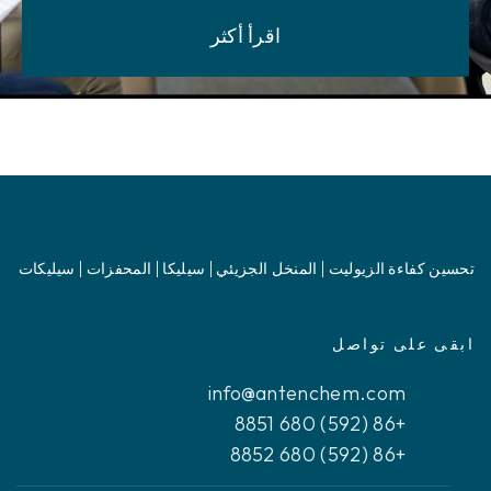
اقرأ أكثر
تحسين كفاءة الزيوليت | المنخل الجزيئي | سيليكا | المحفزات | سيليكات
ابقى على تواصل
info@antenchem.com
+86 (592) 680 8851
+86 (592) 680 8852