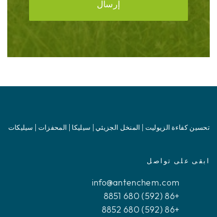
إرسال
تحسين كفاءة الزيوليت | المنخل الجزيئي | سيليكا | المحفزات | سيليكات
ابقى على تواصل
info@antenchem.com
+86 (592) 680 8851
+86 (592) 680 8852