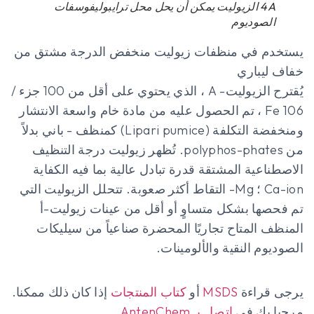
4A الزيوليت يمكن أن يحل محل ترايبوليفوسفات
الصوديوم
يستخدم في منظفات زيوليت منخفض الدرجة مشتق من
خفاف ليباري
يُقترح الزيوليت- A ، الذي يحتوي على أقل من 100 جزء /
106 Fe ، تم الحصول عليه من مادة خام واسعة الانتشار
ومنخفضة التكلفة (Lipari pumice) كمنظف - باني بدلاً
من polyphos-phates. تُظهر زيوليت درجة التنظيف
الاصطناعية المشتقة قدرة تبادل عالية بما فيه الكفاية
Ca-ion ؛ Mg- التقاط أكثر صعوبة. تتحلل الزيوليت التي
تم فحصها بشكل متساوٍ أو أقل من عينات زيوليت-أ
المنظف المتاح تجاريًا المحضرة صناعياً من سيليكات
الصوديوم النقية والألومينات.
يرجى قراءة
MSDS
أو
كتاب المنتجات
إذا كان ذلك ممكنا.
مرحبا بك في
اتصل بـ AntenChem
.