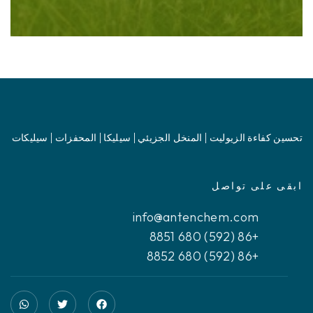
تحسين كفاءة الزيوليت | المنخل الجزيئي | سيليكا | المحفزات | سيليكات
ابقى على تواصل
info@antenchem.com
+86 (592) 680 8851
+86 (592) 680 8852