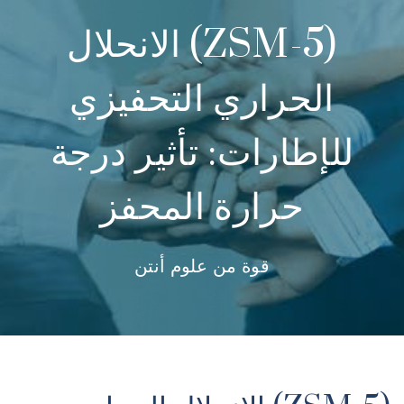
(ZSM-5) الانحلال
الحراري التحفيزي
للإطارات: تأثير درجة
حرارة المحفز
قوة من علوم أنتن