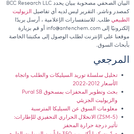
البيان الصحفي مصحوبة ببيان يحدد BCC Research LLC
كمصدر وناشر. التقرير ليس لديه أي تفاصيل
الزيوليت
الطبيعي
طلب. للاستفسارات الإعلامية ، أرسل بريدًا
إلكترونيًا إلى info@antenchem.com أو قم بزيارة
موقعنا على الإنترنت لطلب الوصول إلى مكتبتنا الخاصة
بأبحاث السوق.
المرجعي
تحليل سلسلة توريد السيليكات والطلب واتجاه
الأسعار 2012-2022
بحث وتطوير المحفزات بمسحوق Pural SB
والزيوليت الجزيئي
معلومات السوق عن السيليكا المترسبة
(ZSM-5) الانحلال الحراري التحفيزي للإطارات:
تأثير درجة حرارة المحفز
صدّرت كوبا أكثر من 350 طناً من الزيوليت الطبيعي