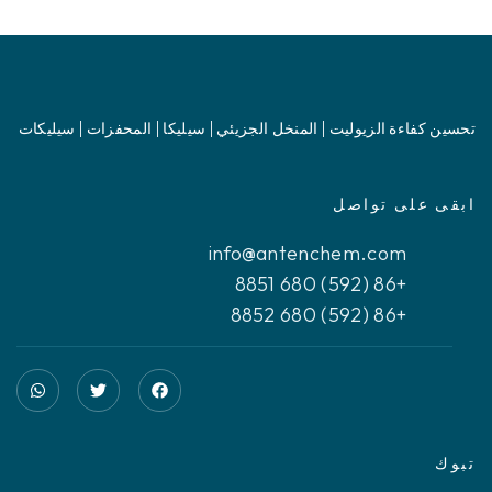
تحسين كفاءة الزيوليت | المنخل الجزيئي | سيليكا | المحفزات | سيليكات
ابقى على تواصل
info@antenchem.com
+86 (592) 680 8851
+86 (592) 680 8852
تبوك