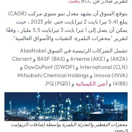
لتقرير صادر عن BCC
بحث
.
يتوقع السوق أن يشهد معدل نمو سنوي مركب (CAGR)
يبلغ 5.41 تيرا بايت 2 تيرابايت حتى عام 2023 ، حيث
يمكن أن يصل إلى 1 تيرا بايت 3 تيرابايت 5.5 مليار ، وفقًا
لتقرير "محفزات البلمرة: التقنيات والأسواق العالمية".
تشمل الشركات الرئيسية في السوق AkzoNobel
(AKZA) و Arkema (AKE) و BASF (BAS) و Clariant
International (CLN) و DowDuPont (DWDP) و
Innova (INVA) و Mitsubishi Chemical Holdings
(4188) و
أنتين الكيميائية
و PQ (PQG).
محفزات التقطير والتجزئة البلمرة بواسطة إضافات الزيوليت
zsm-5