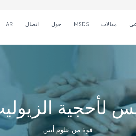
عي
مقالات
MSDS
حول
اتصال
AR
س لأحجية الزيولي
قوة من علوم أنتن