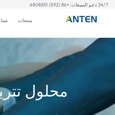
24/7 دعم المبيعات: +86 (592) 6808851
منتجات
صنا
محلول تتري