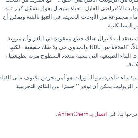
زيوليت الافتراضي القابل للحياة سيظل يفوق بشكل كبير تلك
أمام مجموعة من الأبحاث الجديدة في التنبؤ بالبنية ويمكن أن
ر السيليكاتية.
ة يعتقد أنه لا تزال هناك قطع مفقودة في اللغز وأن مرونة
الهيكل النهائي بحاجة إلى النظر في تكوين صورة أكثر اكتمالاً. "العلاقة بين NBU والجدوى هي بلا شك حقيقية ، لكنها
 البناء الطبيعية التي تشبه متعدد السطوح مرنة بطبيعتها ،
لية.
سيفساء ظاهرة نمو البلورات هو أمر يحرص بلاتوف على القيام
لزيوليت يمكن أن توفر `` جسرًا بين النتائج التجريبية
 مرحبا بك في
اتصل بـ AntenChem
.