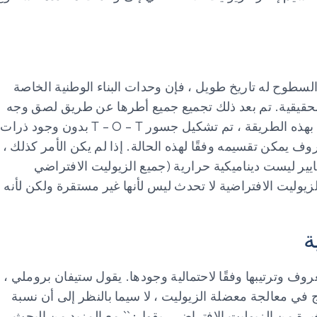
لسطوح له تاريخ طويل ، فإن وحدات البناء الوطنية الخاصة
 الحقيقية. تم بعد ذلك تجميع جميع أطرها عن طريق لصق وجه
واحد أو أكثر من NBU معًا من خلال تفاعل متعدد التكثيف. بهذه الطريقة ، تم تشكيل جسور T – O – T بدون وجود ذرات
ف يمكن تقسيمه وفقًا لهذه الحالة. إذا لم يكن الأمر كذلك ،
يير ليست ديناميكية حرارية (جميع الزيوليت الافتراضي
وليت الافتراضية لا تحدث ليس لأنها غير مستقرة ولكن لأنه
ة
ف وترتيبها وفقًا لاحتمالية وجودها. يقول ستيفان بروملي ،
 للنموذج في معالجة معضلة الزيوليت ، لا سيما بالنظر إلى أن نسبة
غيرة من الزيوليت الافتراضي. يقول: `` مع المزيد من البحث