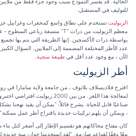
الحالية. قد يفسر النموذج سبب وجود جزء فقط من ملايين 
للتوليف في المستقبل.
الزيوليت
تستخدم على نطاق واسع كمحفزات وغرابيل جزيئية 
معظم الزيوليت من ذرات "T" منسقة ربا
الآن ، مع وجود عدد أقل في
طبيعة سجية
.
أطر الزيوليت
اقترح فلاديسلاف بلاتوف ، من جامعة ولاية سامارا في روسيا
صناعيًا قابل للحياة. يشرح قائلاً: "يمكن أن يقيد نهجنا
، ويمكن أن يلهم تركيبات جديدة باقتراح أطر عمل ممكنة".
معًا وفقًا لقواعد صارمة. "لقد استخدمنا خوارزمية جديد