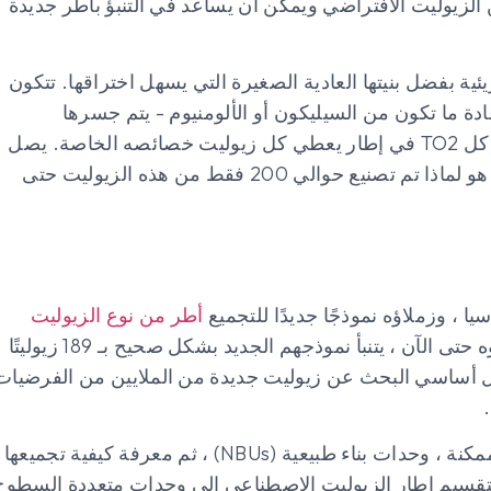
الزيوليت الافتراضي ويمكن أن يساعد في التنبؤ بأطر جديدة
بفضل بنيتها العادية الصغيرة التي يسهل اختراقها. تتكون
عي السطوح - عادة ما تكون من السيليكون أو الألومنيوم - يتم جسرها
بواسطة ذرات الأكسجين. إنها الطريقة التي يتم بها تجميع كل TO2 في إطار يعطي كل زيوليت خصائصه الخاصة. يصل
عدد الأطر المختلفة المصممة إلى الملايين. السؤال الكبير هو لماذا تم تصنيع حوالي 200 فقط من هذه الزيوليت حتى
 ، وزملاؤه نموذجًا جديدًا للتجميع
أطر من نوع الزيوليت
لمعالجة هذا اللغز. من بين 2000 زيوليت افتراضي اختبروه حتى الآن ، يتنبأ نموذجهم الجديد بشكل صحيح بـ 189 زيوليتًا
 بشكل أساسي البحث عن زيوليت جديدة من الملايين من الفرضيات
كان مفتاح محاكاتهم هو تقسيم الإطار إلى أصغر كتل بناء ممكنة ، وحدات بناء طبيعية (NBUs) ، ثم معرفة كيفية تجميعها
ة لتقسيم إطار الزيوليت الاصطناعي إلى وحدات متعددة السطوح