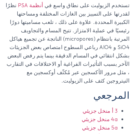
تستخدم الزيوليت على نطاق واسع في
أنظمة PSA
نظرًا
لقدرتها على التمييز بين الغازات المختلفة ومساحتها
الكبيرة المحددة. علاوة على ذلك ، تلعب مساميتها دورًا
رئيسيًا في عملية الامتزاز. تتيح المسام والتجاويف
المرتبة بانتظام (micropores) الناتجة عن تجميع هياكل
SiO4 و AlO4 رباعي السطوح امتصاص بعض الجزيئات
بشكل انتقائي في المسام الدقيقة بينما يتم رفض البعض
الآخر بسبب التأثيرات الفراغية أو الاختلافات في التقارب
، مثل مرور الأكسجين عبر مُكثّف أوكسجين مع
النيتروجين كثف على الزيوليت.
المرجعي
3 أ منخل جزيئي
4a منخل جزيئي
5a منخل جزيئي