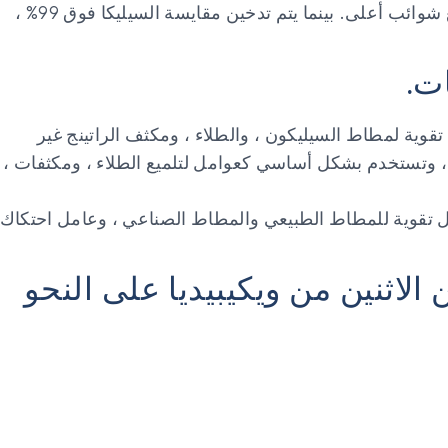
النجاسة: مقايسة السيليكا المترسبة حوالي 93% ، مع شوائب أعلى. بينما يتم تدخين مقايسة السيليكا فوق 99% ،
ت.
وية لمطاط السيليكون ، والطلاء ، ومكثف الراتينج غير
يل ، وتستخدم بشكل أساسي كعوامل لتلميع الطلاء ، ومكثفات ،
 تقوية للمطاط الطبيعي والمطاط الصناعي ، وعامل احتكاك
الاثنين من ويكيبيديا على النحو