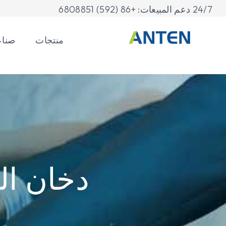
24/7 دعم المبيعات: +86 (592) 6808851
منتجات
صنا
دخان ال