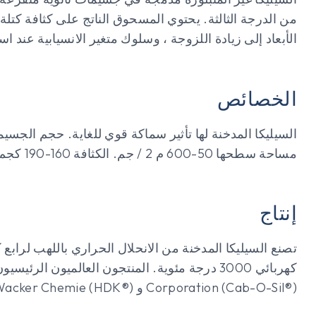
من الدرجة الثالثة. يحتوي المسحوق الناتج على كثافة كتل
الأبعاد إلى زيادة اللزوجة ، وسلوك متغير الانسيابية عند 
الخصائص
مساحة سطحها 50-600 م 2 / جم. الكثافة 160-190 كجم / م 3.
إنتاج
تصنع السيليكا المدخنة من الانحلال الحراري باللهب لراب
Corporation (Cab-O-Sil®) و Wacker Chemie (HDK®) و Dow Corning و OCI (Konasil®).