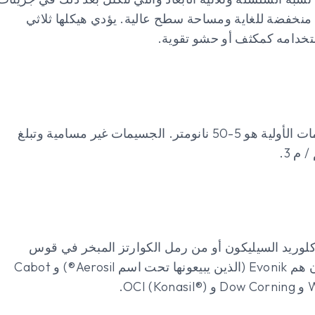
ة منخفضة للغاية ومساحة سطح عالية. يؤدي هيكلها ثلاثي
استخدامه كمكثف أو حشو تقوية.
السيليكا المدخنة لها تأثير سماكة قوي للغاية. حجم الجسيمات الأولية هو 5-50 نانومتر. الجسيمات غير مسامية وتبلغ
ع كلوريد السيليكون أو من رمل الكوارتز المبخر في قوس
كهربائي 3000 درجة مئوية. المنتجون العالميون الرئيسيون هم Evonik (الذين يبيعونها تحت اسم Aerosil®) و Cabot