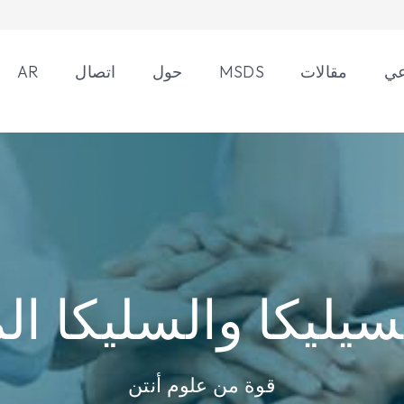
عي
مقالات
MSDS
حول
اتصال
AR
سيليكا والسليكا ال
قوة من علوم أنتن