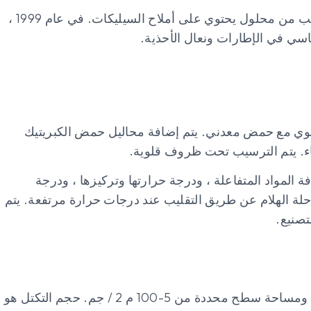
عبارة عن سيليكا (SiO2) ناتجة عن الترسيب من محلول يحتوي على أملاح السيليكات. في عام 1999 ،
اسي في الإطارات ونعال الأحذية.
القلوي مع حمض معدني. يتم إضافة محاليل حمض الكبريتيك
ء. يتم الترسيب تحت ظروف قلوية.
ة المواد المتفاعلة ، ودرجة حرارتها وتركيزها ، ودرجة
لة الهلام عن طريق التقليب عند درجات حرارة مرتفعة. يتم
تصنيع.
الجسيمات مسامية. جسيمات أولية بقطر 5-100 نانومتر ، ومساحة سطح محددة من 5-100 م 2 / جم. حجم التكتل هو