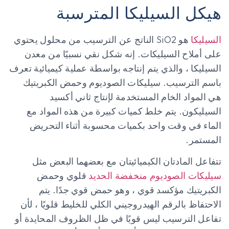
هيكل السيليكا المترسبة
السيليكا
هو SiO2 الناتج عن الترسيب من محلول يحتوي
على أملاح السيليكات. إنه شكل نقي نسبيًا من معدن
السيليكا ، والذي يتم إنتاجه بواسطة عملية كيميائية تعرف
باسم الترسيب. سيليكات الصوديوم وحمض الكبريتيك
هي المواد الخام المستخدمة لإنتاج ثاني أكسيد
السيليكون. يتم خلط كميات كبيرة من هذه المواد مع
الماء في وقت واحد بكميات محسوبة أثناء التحريض
المستمر.
تتفاعل المادتان الكيميائيتان مع بعضهما البعض مثل
سيليكات الصوديوم منخفضة الحديد
قلوي وحمض
الكبريتيك مؤكسد قوي ، وهو حمض قوي جدًا. يتم
الاحتفاظ بالرقم الهيدروجيني الكلي للخليط قلويًا ، لأن
تفاعل الترسيب ليس قويًا في ظل الظروف المحايدة أو