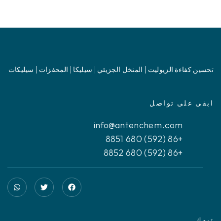
تحسين كفاءة الزيوليت | المنخل الجزيئي | سيليكا | المحفزات | سيليكات
ابقى على تواصل
info@antenchem.com
+86 (592) 680 8851
+86 (592) 680 8852
تبوك